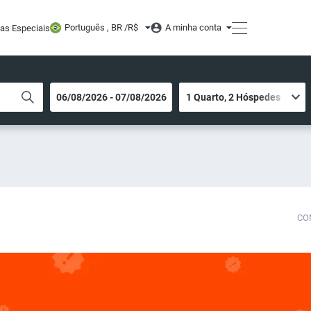
Português , BR /
R$
A minha conta
tas Especiais
DATAS DA ESTADIA
QUARTOS E HÓSPEDES
CO