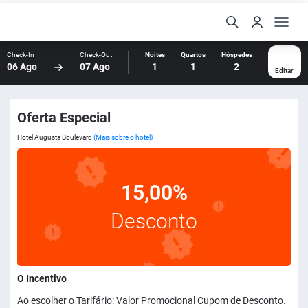
Check-In
Check-Out
Noites
Quartos
Hóspedes
06 Ago
07 Ago
1
1
2
Editar
Oferta Especial
Hotel Augusta Boulevard
(Mais sobre o hotel)
15,00%
Desconto
O Incentivo
Ao escolher o Tarifário: Valor Promocional Cupom de Desconto.