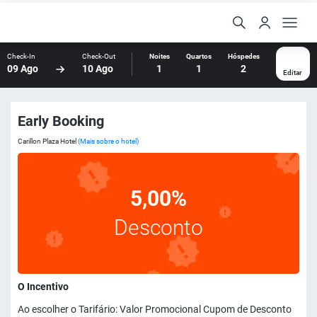
Check-In
Check-Out
Noites
Quartos
Hóspedes
09 Ago
10 Ago
1
1
2
Editar
Early Booking
Carillon Plaza Hotel
(Mais sobre o hotel)
5,00%
Desconto
O Incentivo
Ao escolher o Tarifário: Valor Promocional Cupom de Desconto