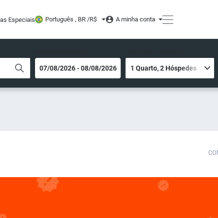
Português , BR /
R$
A minha conta
tas Especiais
DATAS DA ESTADIA
QUARTOS E HÓSPEDES
CO