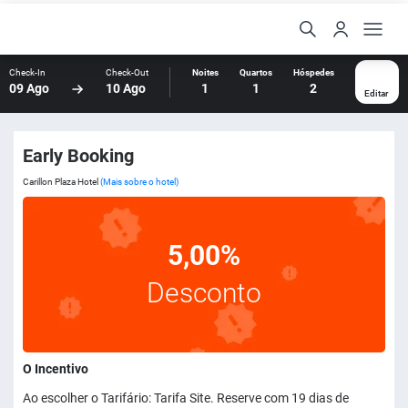
Check-In
Check-Out
Noites
Quartos
Hóspedes
09 Ago
10 Ago
1
1
2
Editar
Early Booking
Carillon Plaza Hotel
(Mais sobre o hotel)
5,00%
Desconto
O Incentivo
Ao escolher o Tarifário: Tarifa Site. Reserve com 19 dias de