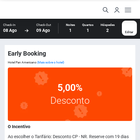
Check-In
Check-Out
Noites
Quartos
Hóspedes
08 Ago
09 Ago
1
1
2
Editar
Early Booking
Hotel Pan Americano
(Mais sobre o hotel)
5,00%
Desconto
O Incentivo
Ao escolher o Tarifário: Desconto CP - NR. Reserve com 19 dias