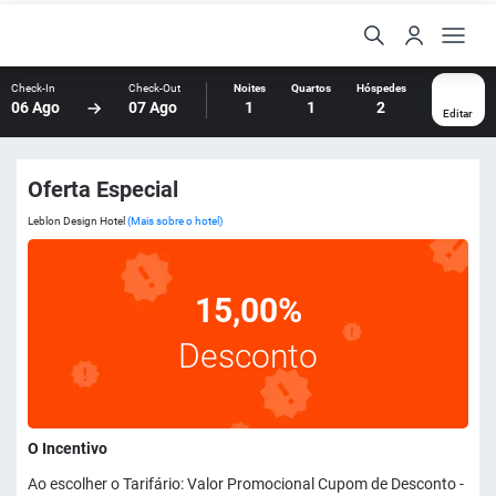
Check-In
Check-Out
Noites
Quartos
Hóspedes
06 Ago
07 Ago
1
1
2
Editar
Oferta Especial
Leblon Design Hotel
(Mais sobre o hotel)
15,00%
Desconto
O Incentivo
Ao escolher o Tarifário: Valor Promocional Cupom de Desconto -