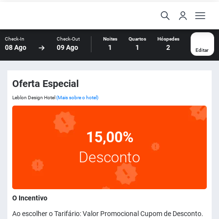
Check-In
Check-Out
Noites
Quartos
Hóspedes
08 Ago
09 Ago
1
1
2
Editar
Oferta Especial
Leblon Design Hotel
(Mais sobre o hotel)
15,00%
Desconto
O Incentivo
Ao escolher o Tarifário: Valor Promocional Cupom de Desconto.