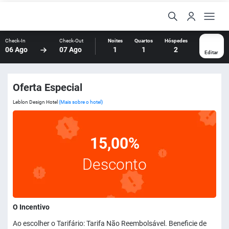
Check-In
Check-Out
Noites
Quartos
Hóspedes
06 Ago
07 Ago
1
1
2
Editar
Oferta Especial
Leblon Design Hotel
(Mais sobre o hotel)
15,00%
Desconto
O Incentivo
Ao escolher o Tarifário: Tarifa Não Reembolsável. Beneficie de