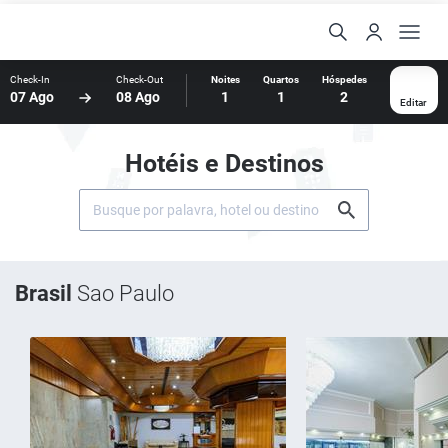
Check-In
Check-Out
Noites
Quartos
Hóspedes
07 Ago
08 Ago
1
1
2
Editar
Hotéis e Destinos
Brasil
Sao Paulo