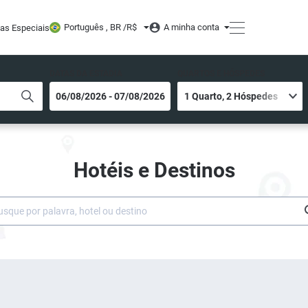
Português , BR /
R$
A minha conta
tas Especiais
DATAS DA ESTADIA
QUARTOS E HÓSPEDES
Hotéis e Destinos