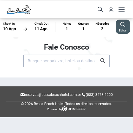
Check-In
Check-Out
Noites
Quartos
Hóspedes
10 Ago
11 Ago
1
1
2
Editar
Fale Conosco
reservas@bessabeachhotel.com.br
(083) 3578-5200
© 2026 Bessa Beach Hotel.
Todos os direitos reservados.
Powered by