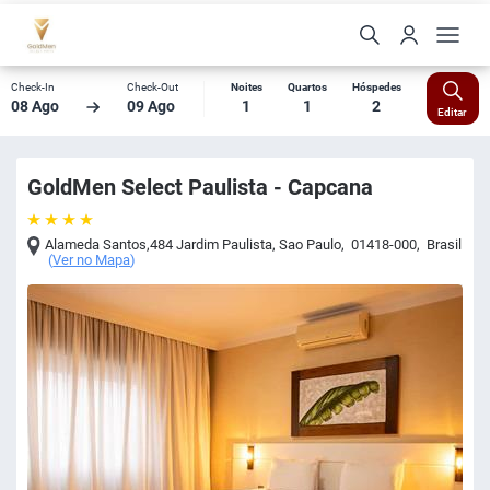
Check-In
Check-Out
Noites
Quartos
Hóspedes
08 Ago
09 Ago
1
1
2
Editar
GoldMen Select Paulista - Capcana
Alameda Santos,484 Jardim Paulista
,
Sao Paulo
,
01418-000
,
Brasil
(
Ver no Mapa
)