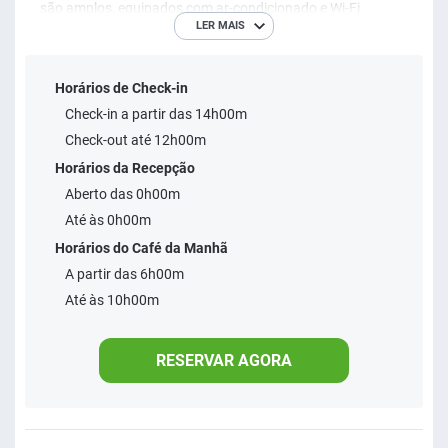
são amplos, equipados com ar-condicionado e Wi-Fi
LER MAIS
gratuito. O hotel conta com um restaurante anexo e
estacionamento amplo. Sua localização privilegiada
Horários de Check-in
garante fácil acesso a restaurantes e comércios da cidade.
Check-in a partir das 14h00m
Check-out até 12h00m
Horários da Recepção
Aberto das 0h00m
Até às 0h00m
Horários do Café da Manhã
A partir das 6h00m
Até às 10h00m
RESERVAR AGORA