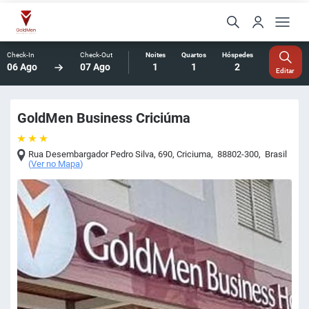
Check-In
Check-Out
Noites
Quartos
Hóspedes
06 Ago
07 Ago
1
1
2
Editar
GoldMen Business Criciúma
Rua Desembargador Pedro Silva, 690
,
Criciuma
,
88802-300
,
Brasil
(
Ver no Mapa
)