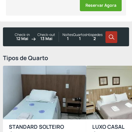
Reservar Agora
Check-in
Check-out
Noites
Quartos
Hóspedes
12 Mai
13 Mai
1
1
2
Tipos de Quarto
STANDARD SOLTEIRO
LUXO CASAL