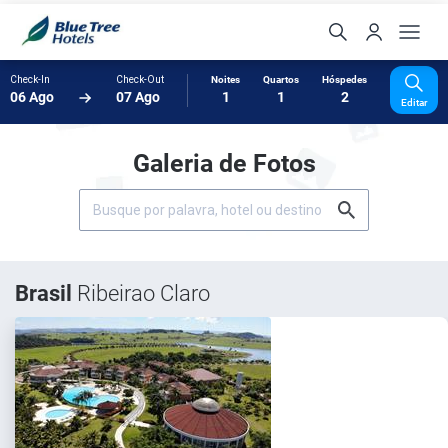
Check-In
Check-Out
Noites
Quartos
Hóspedes
06 Ago
07 Ago
1
1
2
Editar
Galeria de Fotos
Brasil
Ribeirao Claro