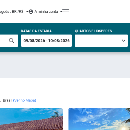
uguês , BR /
R$
A minha conta
DATAS DA ESTADIA
QUARTOS E HÓSPEDES
4
,
Brasil
(
Ver no Mapa
)