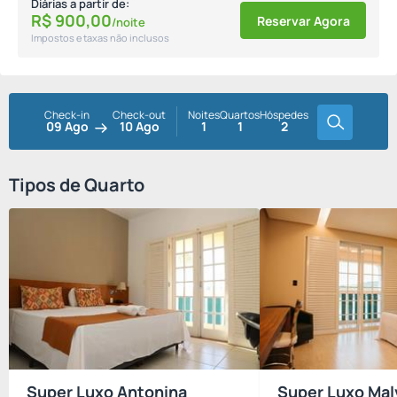
Diárias a partir de:
R$
900,
00
Reservar Agora
/noite
Impostos e taxas não inclusos
Check-in
Check-out
Noites
Quartos
Hóspedes
09 Ago
10 Ago
1
1
2
Tipos de Quarto
Super Luxo Antonina
Super Luxo Mal