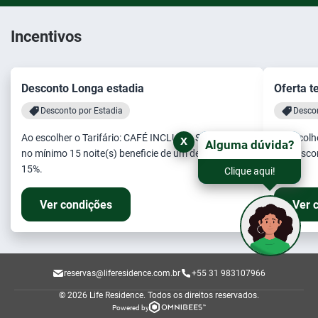
Incentivos
Desconto Longa estadia
Oferta t
Desconto por Estadia
Desco
Ao escolher o Tarifário: CAFÉ INCLUSO. Se reservar
Ao escolh
x
Alguma dúvida?
no mínimo 15 noite(s) beneficie de um desconto de
um desco
15%.
Clique aqui!
Ver condições
Ver 
reservas@liferesidence.com.br
+55 31 983107966
© 2026 Life Residence.
Todos os direitos reservados.
Powered by