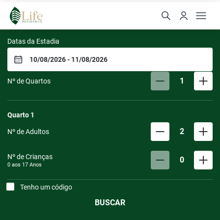
Life Residence
Datas da Estadia
1
Nº de Quartos
Quarto
1
2
Nº de Adultos
Nº de Crianças
0
0 aos
17
Anos
Tenho um código
BUSCAR