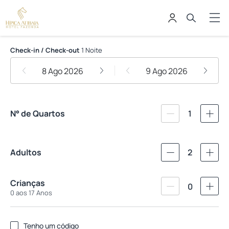
Hotel Fazenda Hipica Atibaia
Check-in / Check-out
1 Noite
8 Ago 2026
9 Ago 2026
N° de Quartos
1
Adultos
2
Crianças
0
0 aos 17 Anos
Tenho um código