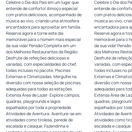
Celebre o Dia dos Pais em um lugar que
Celebre o Dia dos P
entende de conforto! Almoço especial
entende de confort
com pratos deliciosos, acompanhado de
com pratos delicio
música ao vivo, criando uma atmosfera
música ao vivo, cri
encantadora para aproveitar em família.
encantadora para ap
Reserve agora e torne este dia
Reserve agora e tor
memorável para o homem mais especial
memorável para o h
da sua vida! Pensão Completa em um
da sua vida! Pensã
dos Melhores Restaurantes da Região:
dos Melhores Resta
Desfrute de refeições deliciosas e
Desfrute de refeiçõe
variadas, com especialidades do chef,
variadas, com espec
todas inclusas no pacote. Piscinas
todas inclusas no p
Externas e Climatizadas: Mergulhe na
Externas e Climatiz
diversão com nossa seleção de piscinas,
diversão com nossa 
adequadas para todas as estações.
adequadas para tod
Extensa Área de Lazer: Explore campos,
Extensa Área de Laz
quadras, playgrounds e lagos
quadras, playground
espalhados por toda a propriedade.
espalhados por toda
Atividades de Aventura: Aventure-se em
Atividades de Avent
atividades como tirolesa, parede de
atividades como tir
escalada e caiaque. Fazendinha e
escalada e caiaque.