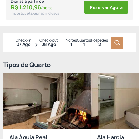
Diárias a partir de:
R$
1.210,
96
Reservar Agora
/noite
Impostos e taxas não inclusos
Check-in
Check-out
Noites
Quartos
Hóspedes
07 Ago
08 Ago
1
1
2
Tipos de Quarto
Ala Águia Real
Ala Harpia