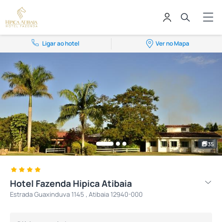
Ligar ao hotel
Ver no Mapa
35
Hotel Fazenda Hipica Atibaia
Estrada Guaxinduva 1145 , Atibaia 12940-000