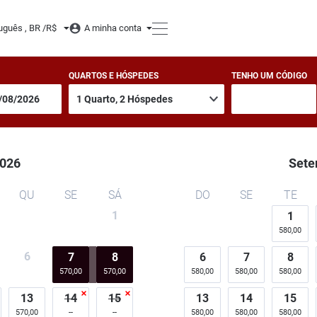
uguês , BR /
R$
A minha conta
QUARTOS E HÓSPEDES
TENHO UM CÓDIGO
026
Sete
QU
SE
SÁ
DO
SE
TE
1
1
580,00
6
7
8
6
7
8
570,00
570,00
580,00
580,00
580,00
13
14
15
13
14
15
570,00
580,00
580,00
580,00