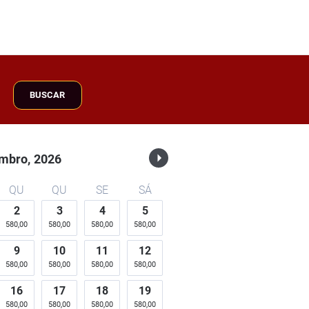
BUSCAR
mbro,
2026
QU
QU
SE
SÁ
2
3
4
5
580,00
580,00
580,00
580,00
9
10
11
12
580,00
580,00
580,00
580,00
16
17
18
19
580,00
580,00
580,00
580,00