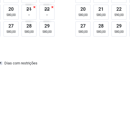
20
21
22
20
21
22
580,00
580,00
580,00
590,00
27
28
29
27
28
29
580,00
580,00
580,00
580,00
580,00
580,00
Dias com restrições
x