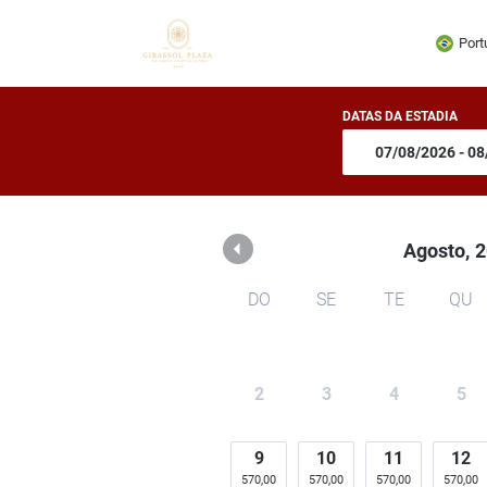
Hotel Girassol Plaza
Port
DATAS DA ESTADIA
Agosto,
2
DO
SE
TE
QU
2
3
4
5
9
10
11
12
570,00
570,00
570,00
570,00