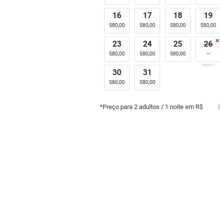
16
17
18
19
580,00
580,00
580,00
580,00
23
24
25
26
580,00
580,00
580,00
30
31
580,00
580,00
*Preço para
2
adultos
/ 1 noite em R$