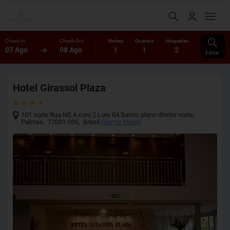
Check-In
Check-Out
Noites
Quartos
Hóspedes
07 Ago
08 Ago
1
1
2
Editar
Hotel Girassol Plaza
101 norte Rua NS A conj 2 Lote 04 Bairro: plano diretor norte
,
Palmas
,
77001-006
,
Brasil
(
Ver no Mapa
)