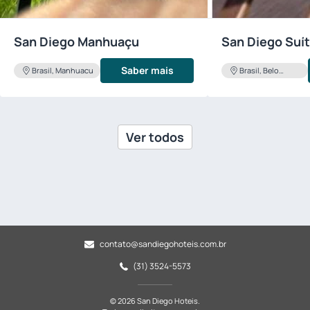
San Diego Manhuaçu
San Diego Suí
Saber mais
Brasil, Manhuacu
Brasil, Belo
Horizonte
Ver todos
contato@sandiegohoteis.com.br
(31) 3524-5573
© 2026 San Diego Hoteis.