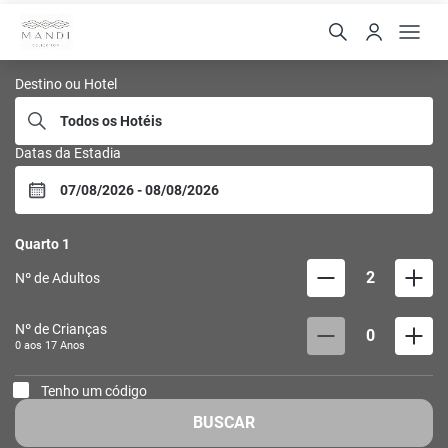
Mandi Collection
Destino ou Hotel
Datas da Estadia
Quarto
1
2
Nº de Adultos
Nº de Crianças
0
0 aos
17
Anos
Tenho um código
BUSCAR