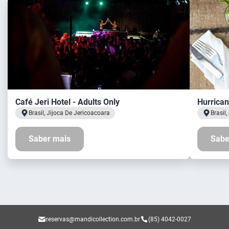
Café Jeri Hotel - Adults Only
Hurrican
Brasil, Jijoca De Jericoacoara
Brasil
Saber mais
Sabe
reservas@mandicollection.com.br
(85) 4042-0027