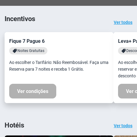
Incentivos
Ver todos
Fique 7 Pague 6
Leva+ P
Noites Gratuitas
Descon
Ao escolher o Tarifário: Não Reembosável. Faça uma
Ao escolh
Reserva para 7 noites e receba 1 Grátis.
reservar e
desconto 
Ver condições
Ver 
Hotéis
Ver todos