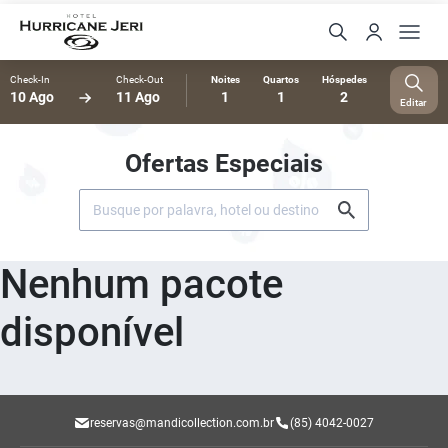
Check-In
Check-Out
Noites
Quartos
Hóspedes
10 Ago
11 Ago
1
1
2
Editar
Ofertas Especiais
Nenhum pacote
disponível
reservas@mandicollection.com.br
(85) 4042-0027