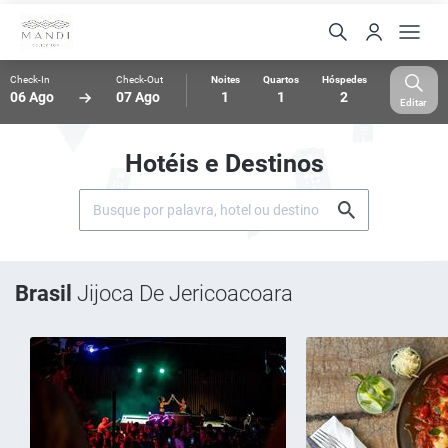
Check-In
Check-Out
Noites
Quartos
Hóspedes
06 Ago
07 Ago
1
1
2
Editar
Hotéis e Destinos
Brasil
Jijoca De Jericoacoara