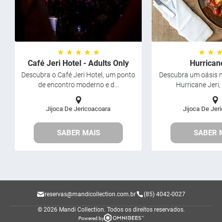
★ ★ ★ ★ ★
★ ★ 
Café Jeri Hotel - Adults Only
Hurrican
Descubra o Café Jeri Hotel, um ponto
Descubra um oásis n
de encontro moderno e d...
Hurricane Jeri,
Jijoca De Jericoacoara
Jijoca De Jer
SABER MAIS
SABER 
reservas@mandicollection.com.br
(85) 4042-0027
© 2026 Mandi Collection.
Todos os direitos reservados.
Powered by