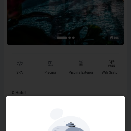
106
SPA
Piscina
Piscina Exterior
Wifi Gratuito
O Hotel
Descubra o destino definitivo em Jericoacoara, onde o luxo
descomplicado encontra o conforto acolhedor do lar –
bem-vindo ao CasaLô Hotel. A poucos passos da idílica
Praia Principal, cada momento aqui é uma promessa de