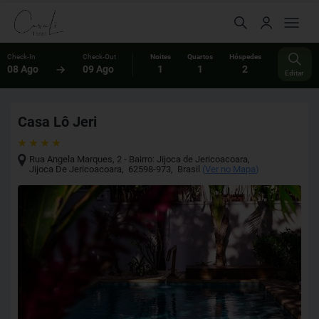
Check-In
Check-Out
Noites
Quartos
Hóspedes
08 Ago
09 Ago
1
1
2
Editar
Casa Lô Jeri
Rua Angela Marques, 2 - Bairro: Jijoca de Jericoacoara
,
Jijoca De Jericoacoara
,
62598-973
,
Brasil
(
Ver no Mapa
)