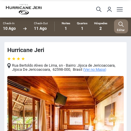
Check-In
Check-Out
Noites
Quartos
Hóspedes
10 Ago
11 Ago
1
1
2
Editar
Hurricane Jeri
Rua Bertoldo Alves de Lima, sn - Bairro: Jijoca de Jericoacoara
,
Jijoca De Jericoacoara
,
62598-000
,
Brasil
(
Ver no Mapa
)