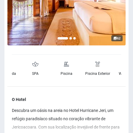
62
rnet Banda
SPA
Piscina
Piscina Exterior
Wifi Grat
Larga
O Hotel
Descubra um oásis na areia no Hotel Hurricane Jeri, um
refúgio paradisíaco situado no coração vibrante de
Jericoacoara. Com sua localização invejável de frente para