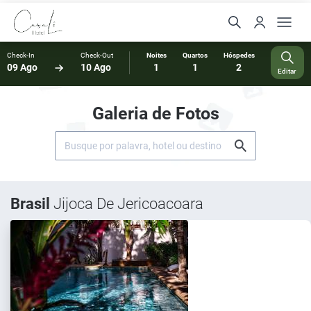
Check-In
Check-Out
Noites
Quartos
Hóspedes
09 Ago
10 Ago
1
1
2
Editar
Galeria de Fotos
Brasil
Jijoca De Jericoacoara