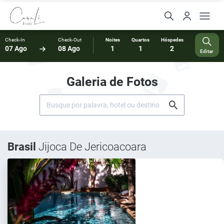
Check-In
Check-Out
Noites
Quartos
Hóspedes
07 Ago
08 Ago
1
1
2
Editar
Galeria de Fotos
Brasil
Jijoca De Jericoacoara