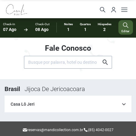
Check-In
Check-Out
Noites
Quartos
Hóspedes
07 Ago
08 Ago
1
1
2
Editar
Fale Conosco
Brasil
Jijoca De Jericoacoara
Casa Lô Jeri
reservas@mandicollection.com.br
(85) 4042-0027