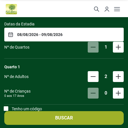
Pousada Recanto da Gra
Datas da Estadia
1
Nº de Quartos
Quarto
1
2
Nº de Adultos
Nº de Crianças
0
0 aos
17
Anos
Tenho um código
BUSCAR