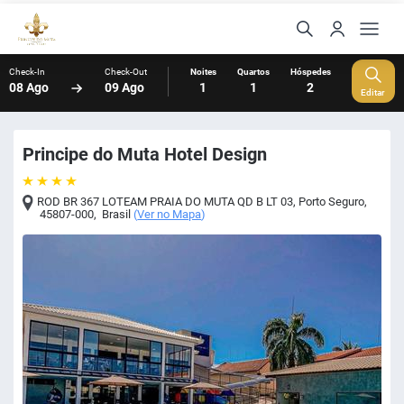
Check-In
Check-Out
Noites
Quartos
Hóspedes
08 Ago
09 Ago
1
1
2
Editar
Principe do Muta Hotel Design
ROD BR 367 LOTEAM PRAIA DO MUTA QD B LT 03
,
Porto Seguro
,
45807-000
,
Brasil
(
Ver no Mapa
)