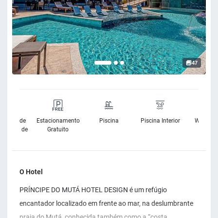
47
sibilidade
Estacionamento
Piscina
Piscina Interior
Wifi Grat
Cadeira de
Gratuito
Rodas
O Hotel
PRÍNCIPE DO MUTÁ HOTEL DESIGN é um refúgio
encantador localizado em frente ao mar, na deslumbrante
praia do Mutá, conhecida também como a “costa