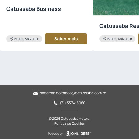
Catussaba Business
Catussaba Res
Saber mais
Brasil, Salvador
Brasil, Salvador
socorroalcoforado@catussaba.com.br
(71) 3374-8080
© 2026 Catussaba Hotéis.
Política de Cookies
Powered by