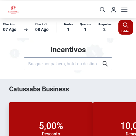
Check-In
Check-Out
Noites
Quartos
Hóspedes
07 Ago
08 Ago
1
1
2
Editar
Incentivos
Catussaba Business
5,00%
10,
Desconto
Desc