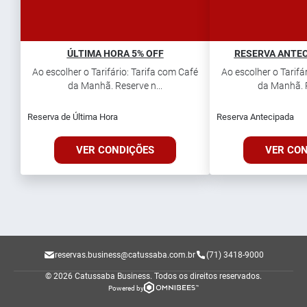
ÚLTIMA HORA 5% OFF
RESERVA ANTEC
Ao escolher o Tarifário: Tarifa com Café
Ao escolher o Tarifá
da Manhã. Reserve n...
da Manhã. R
Reserva de Última Hora
Reserva Antecipada
VER CONDIÇÕES
VER CO
reservas.business@catussaba.com.br
(71) 3418-9000
© 2026 Catussaba Business.
Todos os direitos reservados.
Powered by