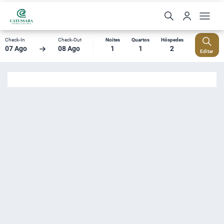
Check-In
Check-Out
Noites
Quartos
Hóspedes
07 Ago
08 Ago
1
1
2
Editar