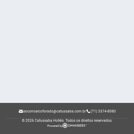
socorroalcoforado@catussaba.com.br
(71) 3374-8080
© 2026 Catussaba Hotéis.
Todos os direitos reservados.
Powered by