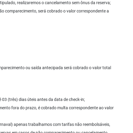
tipulado, realizaremos o cancelamento sem ônus da reserva;
não comparecimento, será cobrado o valor correspondente a
parecimento ou saída antecipada será cobrado o valor total
3 (três) dias úteis antes da data de check-in;
ento fora do prazo, é cobrado multa correspondente ao valor
 Carnaval) apenas trabalhamos com tarifas não reembolsáveis,
 reservas em casos de não comparecimento ou cancelamento.