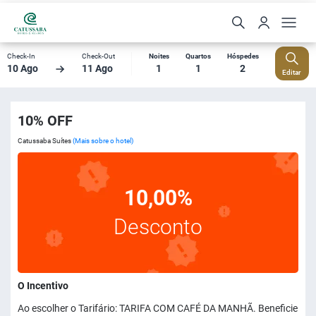
Check-In
Check-Out
Noites
Quartos
Hóspedes
10 Ago
11 Ago
1
1
2
Editar
10% OFF
Catussaba Suítes
(Mais sobre o hotel)
10,00%
Desconto
O Incentivo
Ao escolher o Tarifário: TARIFA COM CAFÉ DA MANHÃ. Beneficie