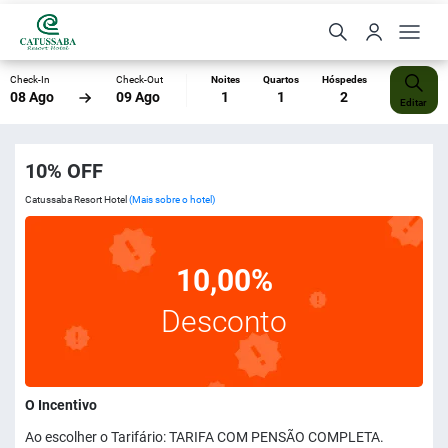
Check-In
Check-Out
Noites
Quartos
Hóspedes
08 Ago
09 Ago
1
1
2
Editar
10% OFF
Catussaba Resort Hotel
(Mais sobre o hotel)
10,00%
Desconto
O Incentivo
Ao escolher o Tarifário: TARIFA COM PENSÃO COMPLETA.