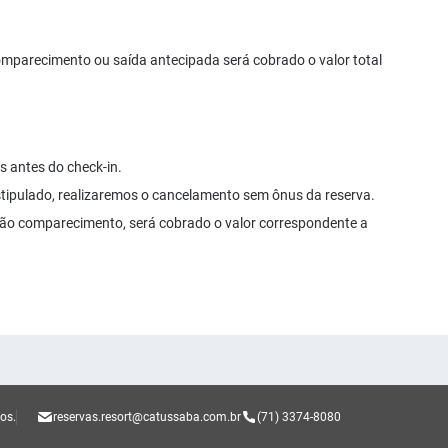
omparecimento ou saída antecipada será cobrado o valor total
s antes do check-in.
tipulado, realizaremos o cancelamento sem ônus da reserva.
não comparecimento, será cobrado o valor correspondente a
os.
reservas.resort@catussaba.com.br
(71) 3374-8080