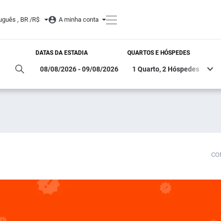
uguês , BR /
R$
A minha conta
DATAS DA ESTADIA
QUARTOS E HÓSPEDES
CO