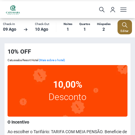
Check-In
Check-Out
Noites
Quartos
Hóspedes
09 Ago
10 Ago
1
1
2
Editar
10% OFF
Catussaba Resort Hotel
(Mais sobre o hotel)
10,00%
Desconto
O Incentivo
Ao escolher o Tarifário: TARIFA COM MEIA PENSÃO. Beneficie de