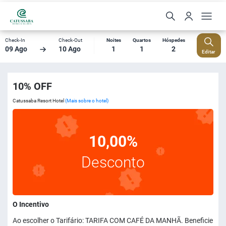
Check-In
Check-Out
Noites
Quartos
Hóspedes
09 Ago
10 Ago
1
1
2
Editar
10% OFF
Catussaba Resort Hotel
(Mais sobre o hotel)
10,00%
Desconto
O Incentivo
Ao escolher o Tarifário: TARIFA COM CAFÉ DA MANHÃ. Beneficie