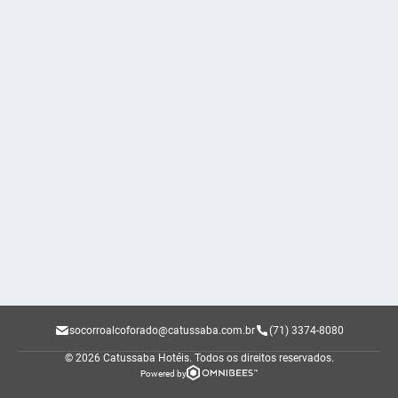
socorroalcoforado@catussaba.com.br
(71) 3374-8080
© 2026 Catussaba Hotéis.
Todos os direitos reservados.
Powered by