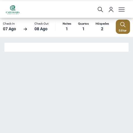
Check-In
Check-Out
Noites
Quartos
Hóspedes
07 Ago
08 Ago
1
1
2
Editar