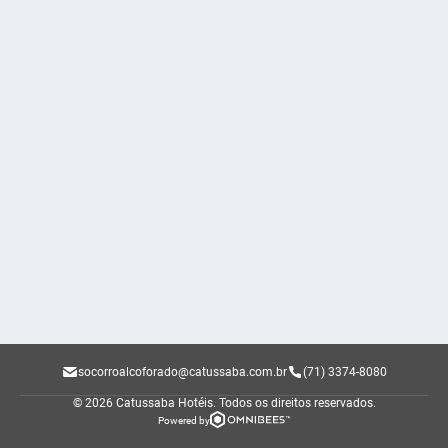
socorroalcoforado@catussaba.com.br
(71) 3374-8080
© 2026 Catussaba Hotéis.
Todos os direitos reservados.
Powered by