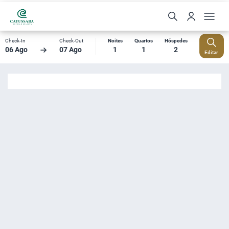
Check-In
Check-Out
Noites
Quartos
Hóspedes
06 Ago
07 Ago
1
1
2
Editar