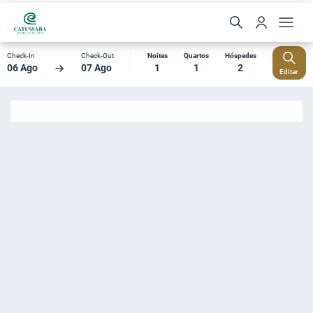
Check-In
Check-Out
Noites
Quartos
Hóspedes
06 Ago
07 Ago
1
1
2
Editar