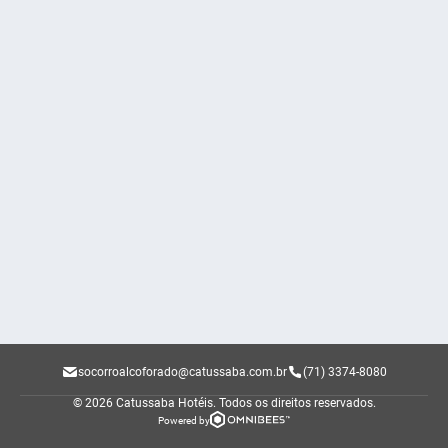
socorroalcoforado@catussaba.com.br
(71) 3374-8080
© 2026 Catussaba Hotéis.
Todos os direitos reservados.
Powered by