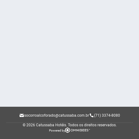
socorroalcoforado@catussaba.com.br
(71) 3374-8080
© 2026 Catussaba Hotéis.
Todos os direitos reservados.
Powered by