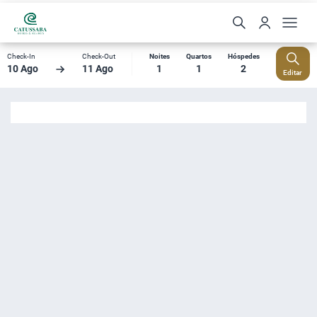
Check-In
Check-Out
Noites
Quartos
Hóspedes
10 Ago
11 Ago
1
1
2
Editar