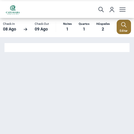
Check-In
Check-Out
Noites
Quartos
Hóspedes
08 Ago
09 Ago
1
1
2
Editar