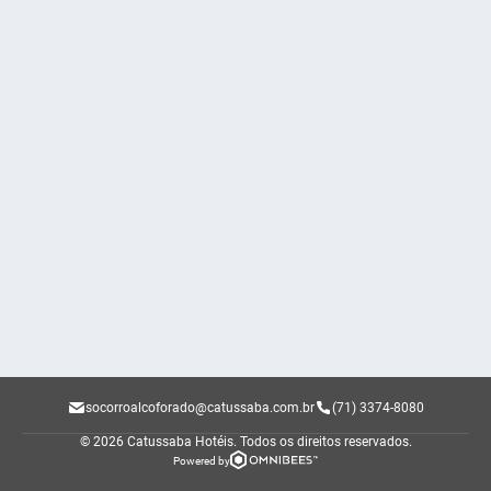
socorroalcoforado@catussaba.com.br
(71) 3374-8080
© 2026 Catussaba Hotéis.
Todos os direitos reservados.
Powered by