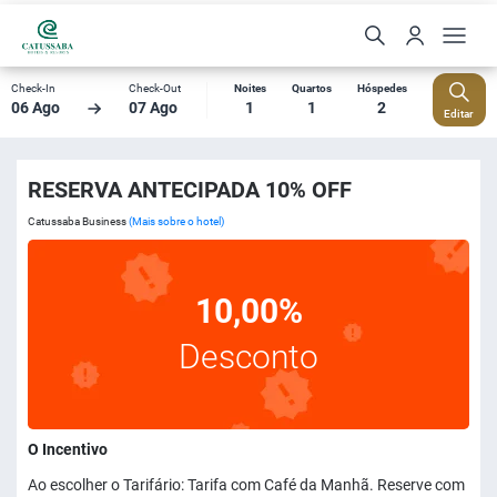
Check-In
Check-Out
Noites
Quartos
Hóspedes
06 Ago
07 Ago
1
1
2
Editar
RESERVA ANTECIPADA 10% OFF
Catussaba Business
(Mais sobre o hotel)
10,00%
Desconto
O Incentivo
Ao escolher o Tarifário: Tarifa com Café da Manhã. Reserve com